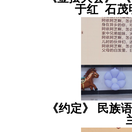
于红
石茂
《约定》
民族