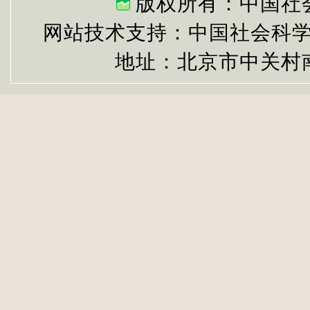
版权所有：中国社
网站技术支持：中国社会科
地址：北京市中关村南大