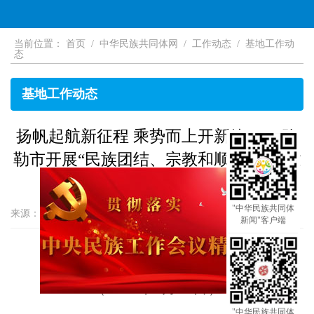
当前位置：
首页
/
中华民族共同体网
/
工作动态
/
基地工作动
态
基地工作动态
扬帆起航新征程 乘势而上开新篇 ——弥
勒市开展“民族团结、宗教和顺”示范创建
工作纪实
X
"中华民族共同体
来源：云南省红河州弥勒市民族宗教局
2023-04-12 09:10
新闻"客户端
【字体：
大
中
小
】
打印
云南省红河州弥勒市民族宗教局
（
2023年3月30日）
"中华民族共同体