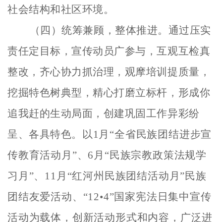
社会结构和社区环境。
（四）统筹兼顾，整体推进。
通过
压实
责任
定目标，宣传动员广参与，互观互检真
整改，齐心协力抓治理，观摩培训提质量，
挖掘特色树典型，精心打磨立标杆，形成你
追我赶的生动局面，创建巩固工作异彩纷
呈、各具特色。
以
1
月“全省民族团结进步宣
传教育活动月”、
6
月“民族宗教政策法规学
习月”、
11
月“红河州民族团结活动月”民族
团结友爱活动、“
12
•
4
”国家宪法日集中
宣传
活动
为载体，创新活动形式和内容，广泛进