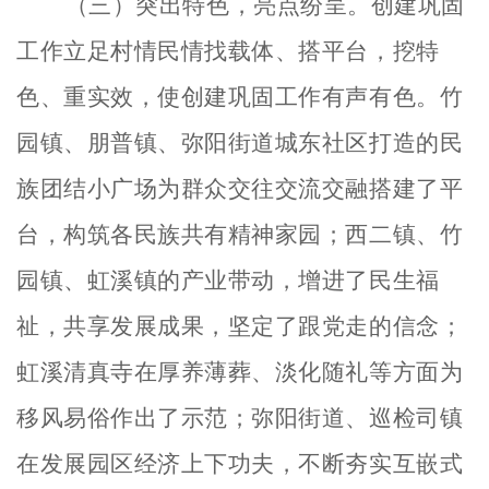
（三）突出特色，亮点纷呈。
创建巩固
工作立足村情民情找载体、搭平台，挖特
色、重实效，使创建巩固工作有声有色。竹
园镇、朋普镇、弥阳街道城东社区打造的民
族团结小广场为群众交往交流交融搭建了平
台，构筑各民族共有精神家园；西二镇、竹
园镇、虹溪镇的产业带动，增进了民生福
祉，共享发展成果，坚定了跟党走的信念；
虹溪清真寺在厚养薄葬、淡化随礼等方面为
移风易俗作出了示范；弥阳街道、巡检司镇
在发展园区经济上下功夫，不断夯实互嵌式