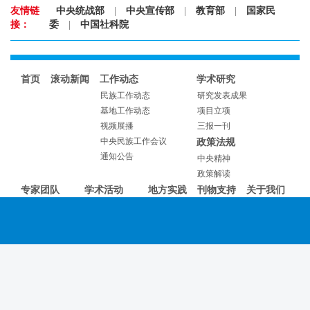
友情链
中央统战部
|
中央宣传部
|
教育部
|
国家民
接：
委
|
中国社科院
首页
滚动新闻
工作动态
学术研究
民族工作动态
研究发表成果
基地工作动态
项目立项
视频展播
三报一刊
中央民族工作会议
政策法规
通知公告
中央精神
政策解读
专家团队
学术活动
地方实践
刊物支持
关于我们
专家介绍
学术会议
学者风采
讲座论坛
调研活动
其他活动
主办单位：中央统战部、中央宣传部、教育部 、国家民族事务委员
会 版权所有：中国社会科学院民族学与人类学研究所
联系我们：北京市中关村南大街27号6号楼 邮编：100081
京ICP备2024070283号-1