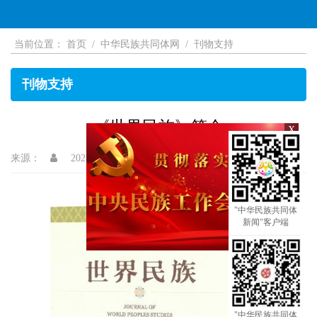
当前位置：
首页
/
中华民族共同体网
/
刊物支持
刊物支持
《世界民族》简介
X
来源：
2021-04-15 16:17
【字体：
大
中
小
】
打印
"中华民族共同体
新闻"客户端
"中华民族共同体