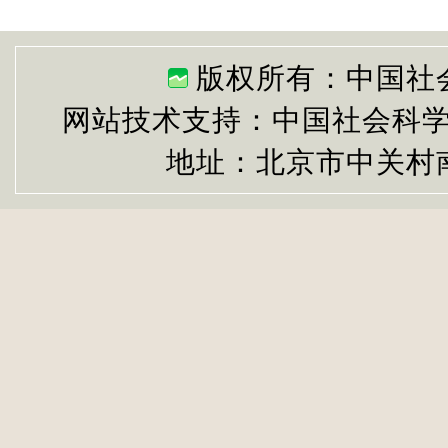
版权所有：中国社
网站技术支持：中国社会科
地址：北京市中关村南大