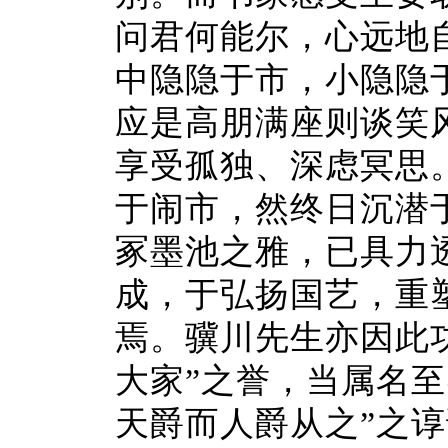
问君何能尔，心远地
中隐隐于市，小隐隐
应是高朋满座则谈笑
享受孤独、深虑冥思
于闹市，然终日沉潜
冢墨池之雅，已具力透
成，于弘扬国艺，重
焉。骥川先生亦因此
大家”之誉，当属名
天爵而人爵从之”之