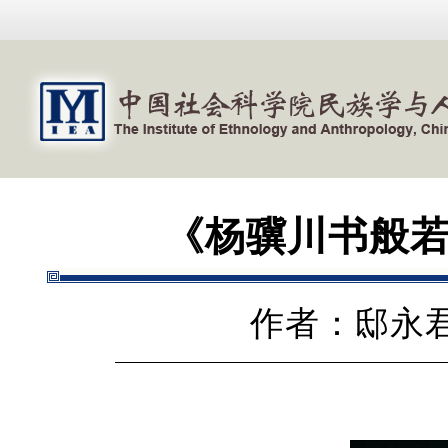
《杨骥川书般
作者：邸永