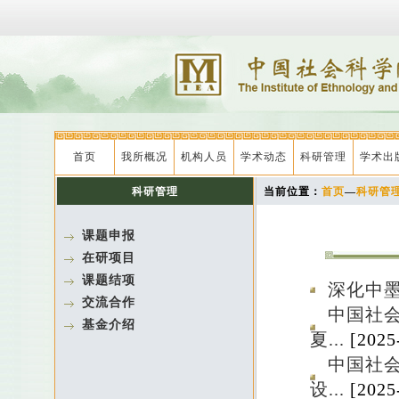
首页
我所概况
机构人员
学术动态
科研管理
学术出
科研管理
当前位置：
首页
—
科研管
课题申报
在研项目
课题结项
深化中
交流合作
中国社
基金介绍
夏...
[2025
中国社
设...
[2025