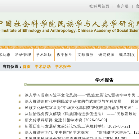
社科网首页
|
客户端
|
术动态
科研管理
学术出版
教学招生
文献服务
研究资源
规章制度
当前位置：
首页
—
学术活动
—
学术报告
学术报告
深入学习贯彻习近平文化思想——“民族发展论坛暨铸牢中华民..
深入推进新时代中国民族史研究的范式转型与学科发展 ——民族.
民族文化研究室举办“中华文化基因数智化转型的思考与实践” ..
从法治视角深入解读《民族团结进步促进法》 ——“民族发展论..
薪火传承科研路 党建引领学术魂
[2026-06-09]
新疆历史与发展研究前沿论坛第二讲顺利举行
[2026-05-22]
深入推进何为“历史中国”的学术探索——“翁独健学术讲座”...
[2
中国世界民族学会2026年春季讲坛成功举办
[2026-04-30]